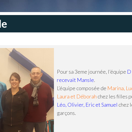
le
Pour sa 3eme journée, l’équipe
D
recevait Mansle
.
L’équipe composée de
Marina, Lu
Laura et Déborah
chez les filles 
Léo, Olivier, Eric et Samuel
chez l
garçons.