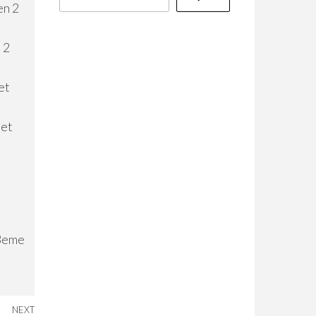
en 2
 2
et
 et
 3eme
NEXT
Next