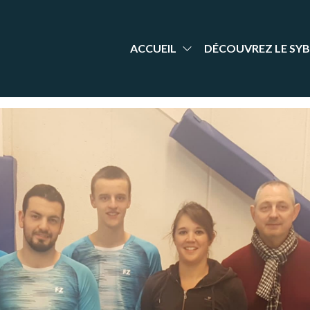
aint-
nt Yrieix
dminton
rieix
arente
adminton
ACCUEIL
DÉCOUVREZ LE SYB