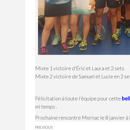
Mixte 1 victoire d’Éric et Laura et 2 sets
Mixte 2 victoire de Samuel et Lucie en 2 se
Félicitation à toute l’équipe pour cette
bel
mi temps .
Prochaine rencontre Mornac le 8 janvier à
Navigation
Previous
PREVIOUS