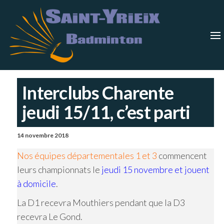
Skip
Saint-
Saint Yrieix
Badminton
to
Yrieix
–
Charente
the
Badmin
content
Interclubs Charente
jeudi 15/11, c’est parti
14 novembre 2018
Nos équipes départementales 1 et 3
commencent
leurs championnats le
jeudi 15 novembre et jouent
à domicile
.
La D1 recevra Mouthiers pendant que la D3
recevra Le Gond.