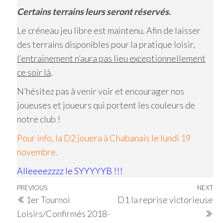
Certains terrains leurs seront réservés
.
Le créneau jeu libre est maintenu. Afin de laisser
des terrains disponibles pour la pratique loisir,
l’entrainement n’aura pas lieu exceptionnellement
ce soir là
.
N’hésitez pas à venir voir et encourager nos
joueuses et joueurs qui portent les couleurs de
notre club !
Pour info, la D2 jouera à Chabanais le lundi 19
novembre.
Alleeeezzzz le SYYYYYB !!!
Navigation
Previous
PREVIOUS
NEXT
Ne
1er Tournoi
D1 la reprise victorieuse
de
Post
Po
Loisirs/Confirmés 2018-