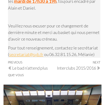
les
mardi de 17h30 à 19h
, toujours encadré par
Alain et Daniel.
Veuillez nous excuser pour ce changement de
dernière minute et merci au basket qui nous permet
d’avoir ce nouveau créneau.
Pour tout renseignement, contactez le secrétariat
(
secretariat@syb.fr
ou 06.32.81.15.26, Mélanie)
Navigation
Previous
PREVIOUS
NEXT
Ne
Le bad n’attend plus
Interclubs 2015/2016
de
Post
Po
que vous
l’article