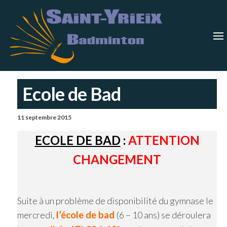
Skip
Saint-
Saint Yrieix
Badminton
to
Yrieix
–
Charente
the
Badmin
content
Ecole de Bad
11 septembre 2015
ECOLE DE BAD
:
ATTENTION
CHANGEMENT
Suite à un problème de disponibilité du gymnase le
mercredi,
l’école de bad
(6 – 10 ans) se déroulera