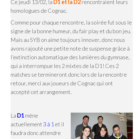
Ce jeudi 13/02, la
D1 et la D2
rencontraient leurs
homologues de Cognac.
Comme pour chaque rencontre, la soirée fut sous le
signe de la bonne humeur, du fair play et du bon jeu.
Mais au SYB on aime toujours innover, donc nous
avons rajouté une petite note de suspense grâce à
l’extinction automatique des lumières du gymnase,
qui a interrompue les 2 mixtes de la D1! Ces 2
matches se termineront donc lors de la rencontre
retour, merci aux joueurs de Cognac qui ont
accepté cet arrangement.
La
D1
mène
actuellement
3 à 1
et il
faudra donc attendre