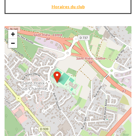
Horaires du club
+
−