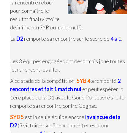
la rencontre retour
pour connaître le
résultat final (victoire
définitive du SYB ou match nul?).
La
D2
remporte sa rencontre sur le score de
4 à 1
.
Les 3 équipes engagées ont désormais joué toutes
leurs rencontres aller.
A ce stade de la compétition,
SYB 4
a remporté
2
rencontres et fait 1 match nul
et peut espérer la
1ère place de la D1 avec le Gond Pontouvre si elle
remporte sa rencontre contre Cognac.
SYB 5
est la seule équipe encore
invaincue de la
D2
(5 victoires sur 5 rencontres) et est donc