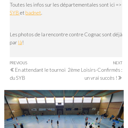
Toutes les infos sur les départementales sont ici =>
SYB
et
badnet
.
Les photos de la rencontre contre Cognac sont déjà
par
là
!
Navigation
Previous
PREVIOUS
NEXT
Ne
En attendant le tournoi
2ème Loisirs-Confirmés :
de
Post
Po
du SYB
un vrai succès !
l’article