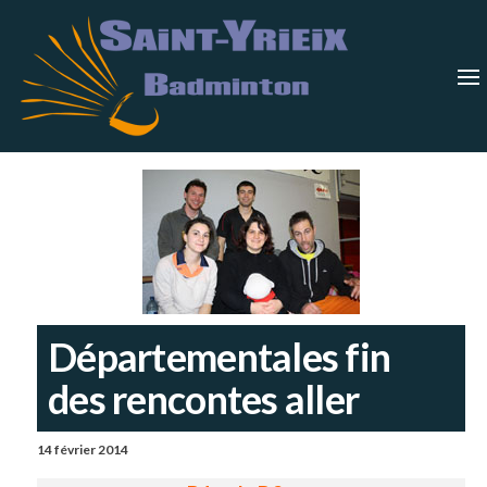
Skip
Saint-
Saint Yrieix
Badminton
to
Yrieix
–
Charente
the
Badmin
content
Départementales fin
des rencontes aller
14 février 2014