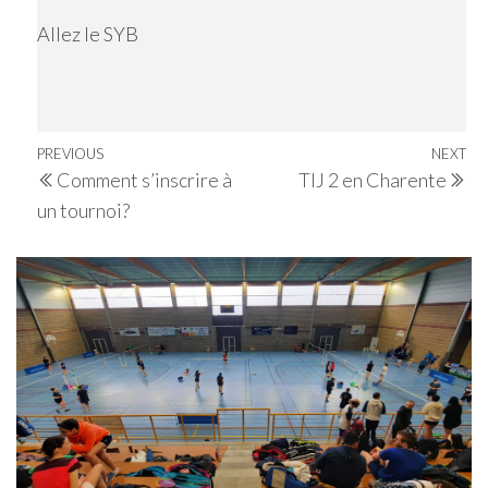
Allez le SYB
Navigation
Previous
PREVIOUS
NEXT
Ne
Comment s’inscrire à
TIJ 2 en Charente
de
Post
Po
un tournoi?
l’article