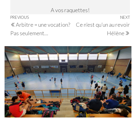
A vos raquettes!
Navigation
Previous
PREVIOUS
NEXT
Ne
Arbitre = une vocation?
Ce n’est qu’un au revoir
de
Post
Po
Pas seulement…
Hélène
l’article