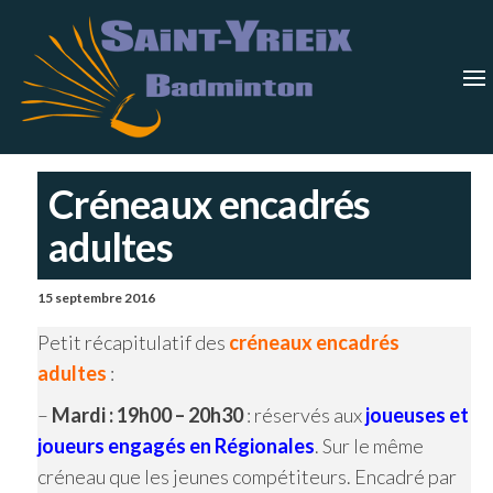
Skip
Saint-
Saint Yrieix
Badminton
to
Yrieix
–
Charente
the
Badmin
content
Créneaux encadrés
adultes
15 septembre 2016
Petit récapitulatif des
créneaux encadrés
adultes
:
–
Mardi : 19h00 – 20h30
: réservés aux
joueuses et
joueurs engagés en Régionales
. Sur le même
créneau que les jeunes compétiteurs. Encadré par