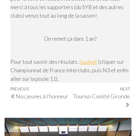
merci à tous les supporters (du SYB et des autres
clubs) venus tout au long de la saison!
On remet ça dans 1 an?
Pour tout savoir des résulats :
badnet
(cliquer sur
Championnat de France Interclubs
, puis N3 et enfin
aller sur la poule 11).
Navigation
Previous
PREVIOUS
NEXT
Ne
Nos jeunes à l’honneur
Tournoi Comité Gironde
de
Post
Po
l’article