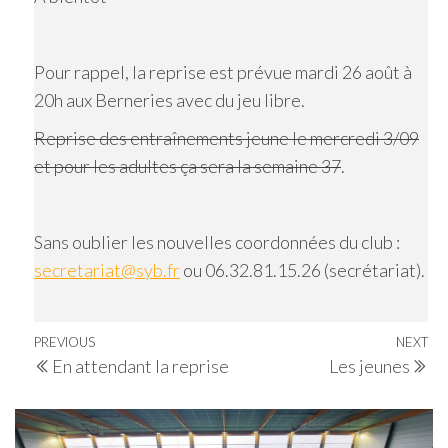
Pour rappel, la reprise est prévue mardi 26 août à
20h aux Berneries avec du jeu libre.
Reprise des entraînements jeune le mercredi 3/09
et pour les adultes ça sera la semaine 37
.
Sans oublier les nouvelles coordonnées du club :
secretariat@syb.fr
ou 06.32.81.15.26 (secrétariat).
Navigation
Previous
PREVIOUS
NEXT
Ne
En attendant la reprise
Les jeunes
de
Post
Po
l’article