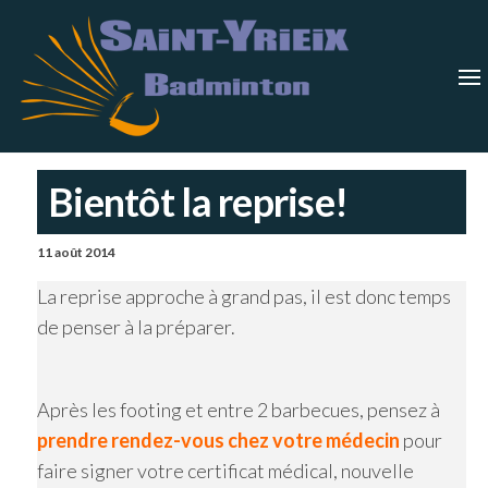
Skip
Saint-
Saint Yrieix
Badminton
to
Yrieix
–
Charente
the
Badmin
content
Bientôt la reprise!
11 août 2014
La reprise approche à grand pas, il est donc temps
de penser à la préparer.
Après les footing et entre 2 barbecues, pensez à
prendre rendez-vous chez votre médecin
pour
faire signer votre certificat médical, nouvelle