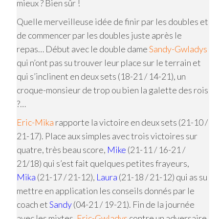
mieux ? Bien sûr !
Quelle merveilleuse idée de finir par les doubles et
de commencer par les doubles juste après le
repas… Début avec le double dame
Sandy-Gwladys
qui n’ont pas su trouver leur place sur le terrain et
qui s’inclinent en deux sets (18-21 / 14-21), un
croque-monsieur de trop ou bien la galette des rois
?…
Eric-Mika
rapporte la victoire en deux sets (21-10 /
21-17). Place aux simples avec trois victoires sur
quatre, très beau score,
Mike
(21-11 / 16-21 /
21/18) qui s’est fait quelques petites frayeurs,
Mika
(21-17 / 21-12),
Laura
(21-18 / 21-12) qui as su
mettre en application les conseils donnés par le
coach et
Sandy
(04-21 / 19-21). Fin de la journée
avec les mixtes.
Eric-Gwladys
contre un adversaire