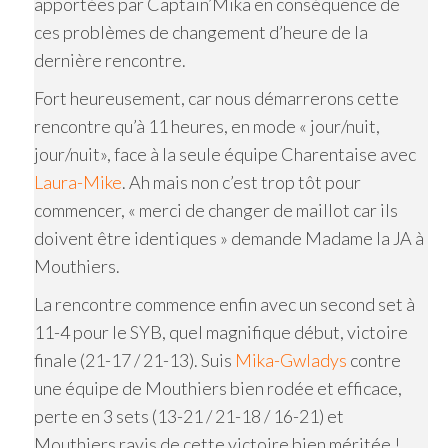
apportées par Captain’Mika en conséquence de
ces problèmes de changement d’heure de la
dernière rencontre.
Fort heureusement, car nous démarrerons cette
rencontre qu’à 11 heures, en mode « jour/nuit,
jour/nuit», face à la seule équipe Charentaise avec
Laura-Mike
. Ah mais non c’est trop tôt pour
commencer, « merci de changer de maillot car ils
doivent être identiques » demande Madame la JA à
Mouthiers.
La rencontre commence enfin avec un second set à
11-4 pour le SYB, quel magnifique début, victoire
finale (21-17 / 21-13). Suis
Mika-Gwladys
contre
une équipe de Mouthiers bien rodée et efficace,
perte en 3 sets (13-21 / 21-18 / 16-21) et
Mouthiers ravis de cette victoire bien méritée !