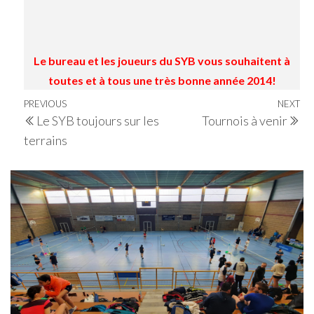
Le bureau et les joueurs du SYB vous souhaitent à
toutes et à tous une très bonne année 2014!
Navigation
Previous
PREVIOUS
NEXT
Ne
Le SYB toujours sur les
Tournois à venir
de
Post
Po
terrains
l’article