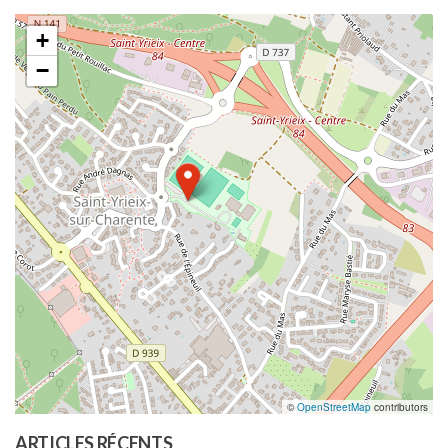
+
−
©
OpenStreetMap
contributors
ARTICLES RÉCENTS