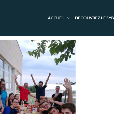
aint-
nt Yrieix
dminton
rieix
arente
adminton
ACCUEIL
DÉCOUVREZ LE SYB