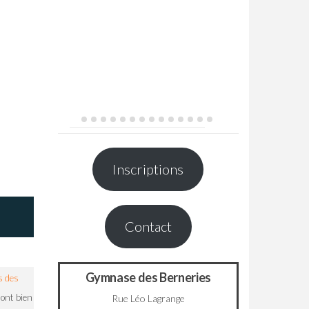
Inscriptions
Contact
Gymnase des Berneries
s des
 ont bien
Rue Léo Lagrange