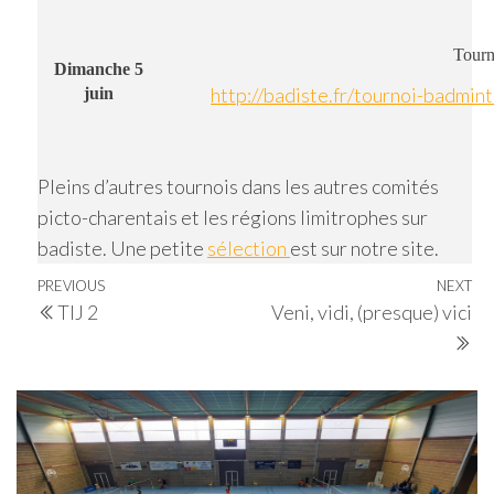
Tourn
Dimanche 5
http://badiste.fr/tournoi-badmi
juin
Pleins d’autres tournois dans les autres comités
picto-charentais et les régions limitrophes sur
badiste. Une petite
sélection
est sur notre site.
Navigation
Previous
PREVIOUS
NEXT
Ne
TIJ 2
Veni, vidi, (presque) vici
de
Post
Po
l’article