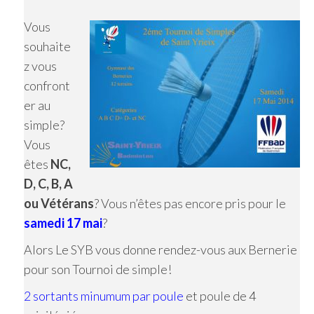
Vous
souhaite
z vous
confront
er au
simple?
Vous
êtes
NC,
D, C, B, A
ou Vétérans
? Vous n’êtes pas encore pris pour le
samedi 17 mai
?
Alors Le SYB vous donne rendez-vous aux Bernerie
pour son Tournoi de simple!
2 sortants minumum par poule
et poule de 4