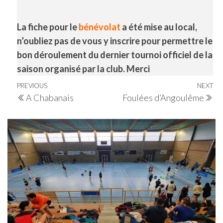
La fiche pour le
bénévolat
a été mise au local,
n’oubliez pas de vous y inscrire pour permettre le
bon déroulement du dernier tournoi officiel de la
saison organisé par la club. Merci
Navigation
Previous
PREVIOUS
NEXT
Ne
A Chabanais
Foulées d’Angoulême
de
Post
Po
l’article