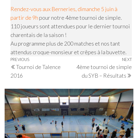
Rendez-vous aux Berneries, dimanche 5 juin à
partir de 9h
pour notre 4ème tournoi de simple.
110 joueurs sont attendues pour le dernier tournoi
charentais de la saison !
Au programme plus de 200 matches et nos tant
attendus croque-monsieur et crêpes à la buvette.
Navigation
Previous
PREVIOUS
NEXT
Ne
Tournoi de Talence
4ème tournoi de simple
de
Post
Po
2016
du SYB – Résultats
l’article