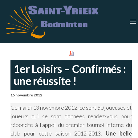
Skip
Saint-
Saint Yrieix
Badminton
to
Yrieix
–
Charente
the
Badmin
content
1er Loisirs – Confirmés :
une réussite !
15 novembre 2012
Ce mardi 13 novembre 2012, ce sont 50 joueuses et
joueurs qui se sont données rendez-vous pour
répondre à l’appel du premier tournoi interne du
club pour cette saison 2012-2013.
Une belle