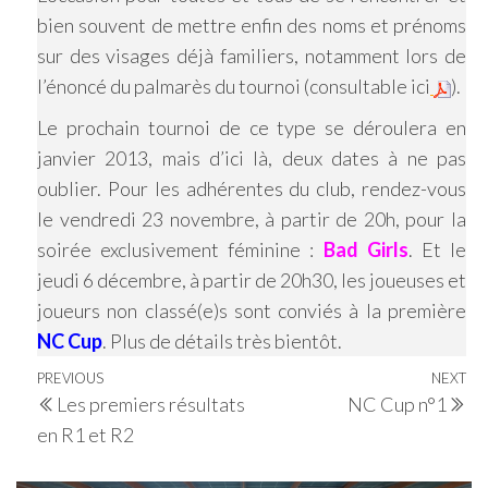
bien souvent de mettre enfin des noms et prénoms
sur des visages déjà familiers, notamment lors de
l’énoncé du palmarès du tournoi (consultable ici
).
Le prochain tournoi de ce type se déroulera en
janvier 2013, mais d’ici là, deux dates à ne pas
oublier. Pour les adhérentes du club, rendez-vous
le vendredi 23 novembre, à partir de 20h, pour la
soirée exclusivement féminine :
Bad Girls
. Et le
jeudi 6 décembre, à partir de 20h30, les joueuses et
joueurs non classé(e)s sont conviés à la première
NC Cup
. Plus de détails très bientôt.
Navigation
Previous
PREVIOUS
NEXT
Ne
Les premiers résultats
NC Cup n°1
de
Post
Po
en R1 et R2
l’article